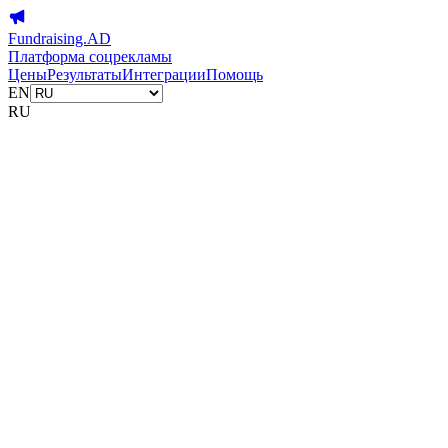
Fundraising.AD
Платформа соцрекламы
Цены
Результаты
Интеграции
Помощь
EN
RU