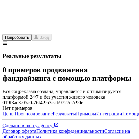
Попробовать
Вход
Реальные результаты
0 примеров продвижения
фандрайзинга с помощью платформы
Вся соцреклама создана, управляется и оптимизируется
платформой 24/7 и без участия живого человека
019f3ae3-05a0-76f4-953c-fb9727e2c90e
Нет примеров
Цены
Прогнозирование
Результаты
Примеры
Интеграции
Помощ
Сделано в
mercy.agency
Договор оферта
Политика конфиденциальности
Согласие на
обработку данных