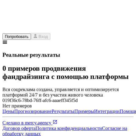
Попробовать
Вход
Реальные результаты
0 примеров продвижения
фандрайзинга с помощью платформы
Вся соцреклама создана, управляется и оптимизируется
платформой 24/7 и без участия живого человека
019f36c6-78bd-76ff-afc6-aaaeff345f5d
Нет примеров
Цены
Прогнозирование
Результаты
Примеры
Интеграции
Помощ
Сделано в
mercy.agency
Договор оферта
Политика конфиденциальности
Согласие на
обработку данных