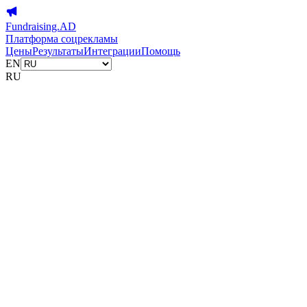
Fundraising.AD
Платформа соцрекламы
Цены
Результаты
Интеграции
Помощь
EN
RU