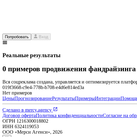
Попробовать
Вход
Реальные результаты
0 примеров продвижения фандрайзинг
Вся соцреклама создана, управляется и оптимизируется платфор
019f3668-c9e4-778b-b708-e4d6e814ed3a
Нет примеров
Цены
Прогнозирование
Результаты
Примеры
Интеграции
Помощ
Сделано в
mercy.agency
Договор оферта
Политика конфиденциальности
Согласие на об
ОГРН
1216300018802
ИНН
6324119053
ООО «Мерси Агенси»
,
2026