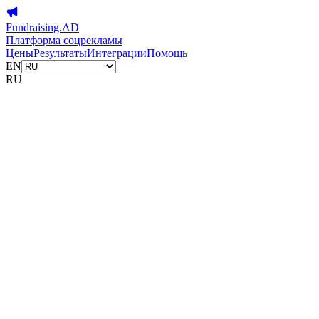
Fundraising.AD
Платформа соцрекламы
Цены
Результаты
Интеграции
Помощь
EN
RU