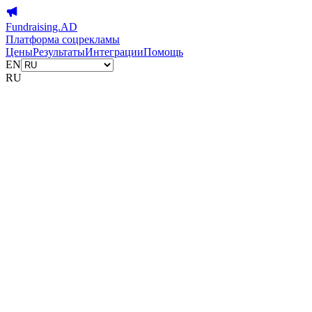
Fundraising.AD
Платформа соцрекламы
Цены
Результаты
Интеграции
Помощь
EN
RU