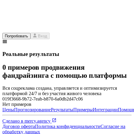
Попробовать
Вход
Реальные результаты
0 примеров продвижения
фандрайзинга с помощью платформы
Вся соцреклама создана, управляется и оптимизируется
платформой 24/7 и без участия живого человека
019f3668-9b72-7eab-b870-6a0db2d47c06
Нет примеров
Цены
Прогнозирование
Результаты
Примеры
Интеграции
Помощ
Сделано в
mercy.agency
Договор оферта
Политика конфиденциальности
Согласие на
обработку данных