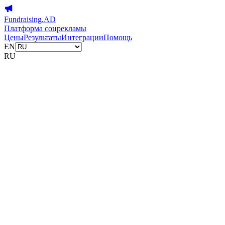
Fundraising.AD
Платформа соцрекламы
Цены
Результаты
Интеграции
Помощь
EN
RU