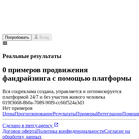
Попробовать
Вход
Реальные результаты
0 примеров продвижения
фандрайзинга с помощью платформы
Вся соцреклама создана, управляется и оптимизируется
платформой 24/7 и без участия живого человека
019f3668-8b0a-7089-90f9-cc66f524a3d3
Нет примеров
Цены
Прогнозирование
Результаты
Примеры
Интеграции
Помощ
Сделано в
mercy.agency
Договор оферта
Политика конфиденциальности
Согласие на
обработку данных