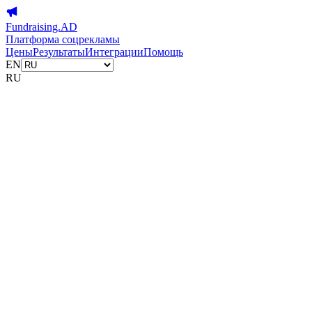
Fundraising.AD
Платформа соцрекламы
Цены
Результаты
Интеграции
Помощь
EN
RU