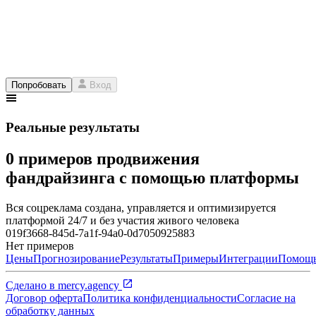
Попробовать
Вход
Реальные результаты
0 примеров продвижения
фандрайзинга с помощью платформы
Вся соцреклама создана, управляется и оптимизируется
платформой 24/7 и без участия живого человека
019f3668-845d-7a1f-94a0-0d7050925883
Нет примеров
Цены
Прогнозирование
Результаты
Примеры
Интеграции
Помощ
Сделано в
mercy.agency
Договор оферта
Политика конфиденциальности
Согласие на
обработку данных