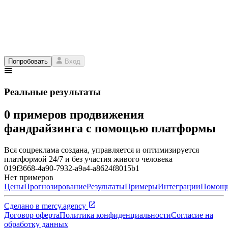
Попробовать
Вход
Реальные результаты
0 примеров продвижения
фандрайзинга с помощью платформы
Вся соцреклама создана, управляется и оптимизируется
платформой 24/7 и без участия живого человека
019f3668-4a90-7932-a9a4-a8624f8015b1
Нет примеров
Цены
Прогнозирование
Результаты
Примеры
Интеграции
Помощ
Сделано в
mercy.agency
Договор оферта
Политика конфиденциальности
Согласие на
обработку данных