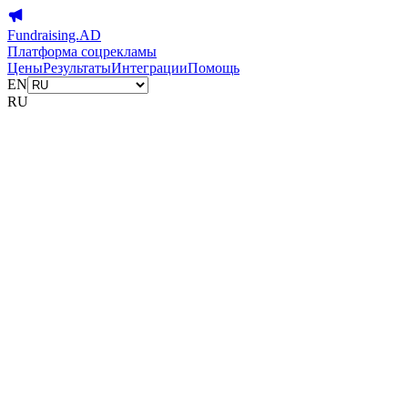
Fundraising.AD
Платформа соцрекламы
Цены
Результаты
Интеграции
Помощь
EN
RU