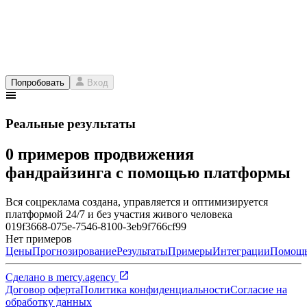
Попробовать
Вход
Реальные результаты
0 примеров продвижения
фандрайзинга с помощью платформы
Вся соцреклама создана, управляется и оптимизируется
платформой 24/7 и без участия живого человека
019f3668-075e-7546-8100-3eb9f766cf99
Нет примеров
Цены
Прогнозирование
Результаты
Примеры
Интеграции
Помощ
Сделано в
mercy.agency
Договор оферта
Политика конфиденциальности
Согласие на
обработку данных