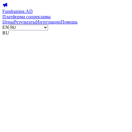
Fundraising.AD
Платформа соцрекламы
Цены
Результаты
Интеграции
Помощь
EN
RU