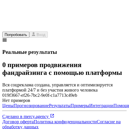
Попробовать
Вход
Реальные результаты
0 примеров продвижения
фандрайзинга с помощью платформы
Вся соцреклама создана, управляется и оптимизируется
платформой 24/7 и без участия живого человека
019f3667-ef26-7bc2-9e0f-c1a7713c49eb
Нет примеров
Цены
Прогнозирование
Результаты
Примеры
Интеграции
Помощ
Сделано в
mercy.agency
Договор оферта
Политика конфиденциальности
Согласие на
обработку данных