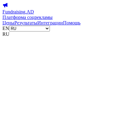
Fundraising.AD
Платформа соцрекламы
Цены
Результаты
Интеграции
Помощь
EN
RU