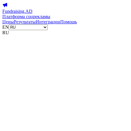
Fundraising.AD
Платформа соцрекламы
Цены
Результаты
Интеграции
Помощь
EN
RU