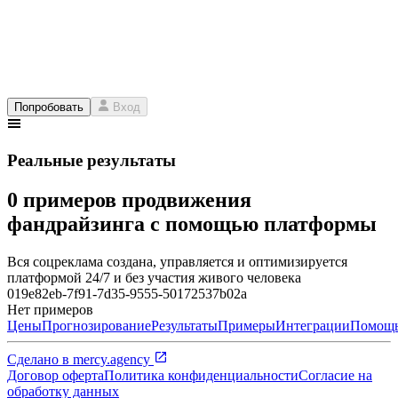
Попробовать
Вход
Реальные результаты
0 примеров продвижения
фандрайзинга с помощью платформы
Вся соцреклама создана, управляется и оптимизируется
платформой 24/7 и без участия живого человека
019e82eb-7f91-7d35-9555-50172537b02a
Нет примеров
Цены
Прогнозирование
Результаты
Примеры
Интеграции
Помощ
Сделано в
mercy.agency
Договор оферта
Политика конфиденциальности
Согласие на
обработку данных