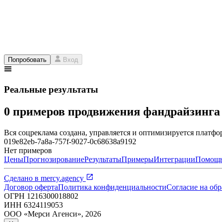
Попробовать
Вход
Реальные результаты
0 примеров продвижения фандрайзинг
Вся соцреклама создана, управляется и оптимизируется платфор
019e82eb-7a8a-757f-9027-0c68638a9192
Нет примеров
Цены
Прогнозирование
Результаты
Примеры
Интеграции
Помощ
Сделано в
mercy.agency
Договор оферта
Политика конфиденциальности
Согласие на об
ОГРН
1216300018802
ИНН
6324119053
ООО «Мерси Агенси»
,
2026