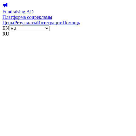
Fundraising.AD
Платформа соцрекламы
Цены
Результаты
Интеграции
Помощь
EN
RU