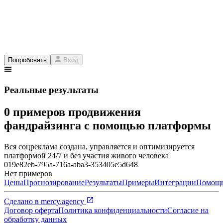
Попробовать
Вход
Реальные результаты
0 примеров продвижения
фандрайзинга с помощью платформы
Вся соцреклама создана, управляется и оптимизируется
платформой 24/7 и без участия живого человека
019e82eb-795a-716a-aba3-353405e5d648
Нет примеров
Цены
Прогнозирование
Результаты
Примеры
Интеграции
Помощ
Сделано в
mercy.agency
Договор оферта
Политика конфиденциальности
Согласие на
обработку данных