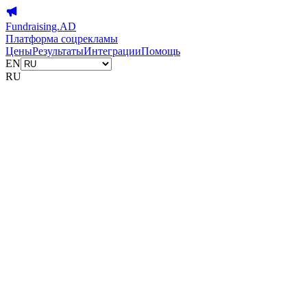
Fundraising.AD
Платформа соцрекламы
Цены
Результаты
Интеграции
Помощь
EN
RU