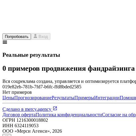
Попробовать
Вход
Реальные результаты
0 примеров продвижения фандрайзинг
Вся соцреклама создана, управляется и оптимизируется платфор
019e82eb-781b-7fd7-b6fc-ffd8bded2585
Нет примеров
Цены
Прогнозирование
Результаты
Примеры
Интеграции
Помощ
Сделано в
mercy.agency
Договор оферта
Политика конфиденциальности
Согласие на об
ОГРН
1216300018802
ИНН
6324119053
ООО «Мерси Агенси»
,
2026