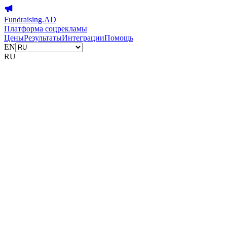
Fundraising.AD
Платформа соцрекламы
Цены
Результаты
Интеграции
Помощь
EN
RU