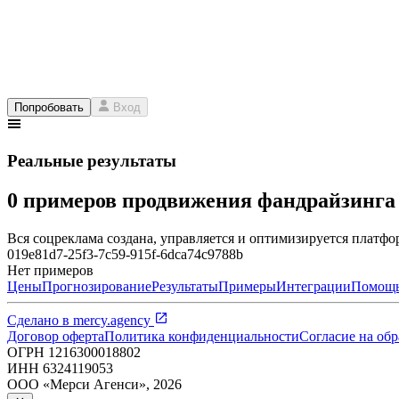
Попробовать
Вход
Реальные результаты
0 примеров продвижения фандрайзинг
Вся соцреклама создана, управляется и оптимизируется платфор
019e81d7-25f3-7c59-915f-6dca74c9788b
Нет примеров
Цены
Прогнозирование
Результаты
Примеры
Интеграции
Помощ
Сделано в
mercy.agency
Договор оферта
Политика конфиденциальности
Согласие на об
ОГРН
1216300018802
ИНН
6324119053
ООО «Мерси Агенси»
,
2026