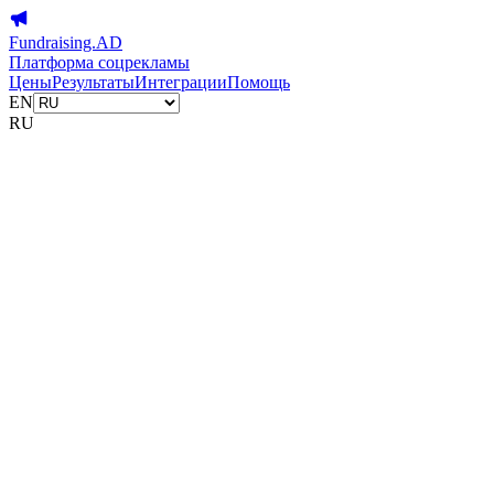
Fundraising.AD
Платформа соцрекламы
Цены
Результаты
Интеграции
Помощь
EN
RU