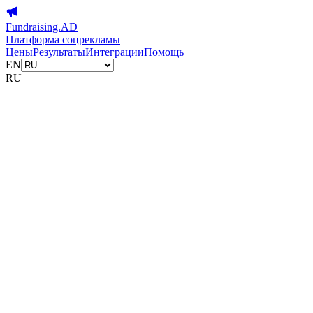
Fundraising.AD
Платформа соцрекламы
Цены
Результаты
Интеграции
Помощь
EN
RU