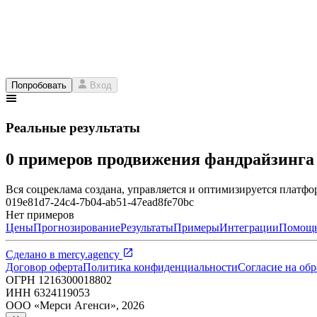
Попробовать
Вход
Реальные результаты
0 примеров продвижения фандрайзинг
Вся соцреклама создана, управляется и оптимизируется платфор
019e81d7-24c4-7b04-ab51-47ead8fe70bc
Нет примеров
Цены
Прогнозирование
Результаты
Примеры
Интеграции
Помощ
Сделано в
mercy.agency
Договор оферта
Политика конфиденциальности
Согласие на об
ОГРН
1216300018802
ИНН
6324119053
ООО «Мерси Агенси»
,
2026