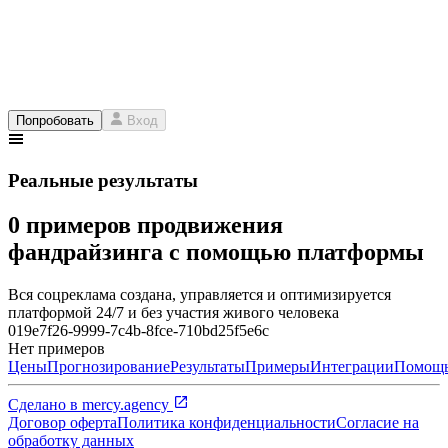
Попробовать
Вход
Реальные результаты
0 примеров продвижения
фандрайзинга с помощью платформы
Вся соцреклама создана, управляется и оптимизируется
платформой 24/7 и без участия живого человека
019e7f26-9999-7c4b-8fce-710bd25f5e6c
Нет примеров
Цены
Прогнозирование
Результаты
Примеры
Интеграции
Помощ
Сделано в
mercy.agency
Договор оферта
Политика конфиденциальности
Согласие на
обработку данных