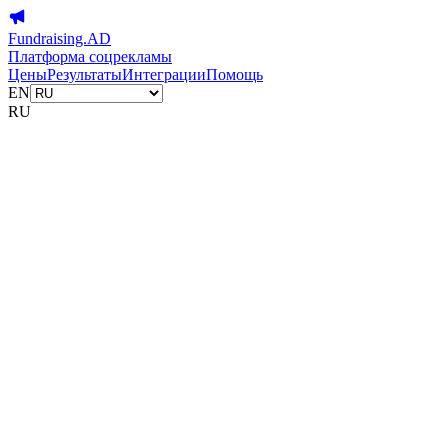
Fundraising.AD
Платформа соцрекламы
Цены
Результаты
Интеграции
Помощь
EN
RU