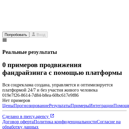
Попробовать
Вход
Реальные результаты
0 примеров продвижения
фандрайзинга с помощью платформы
Вся соцреклама создана, управляется и оптимизируется
платформой 24/7 и без участия живого человека
019e7f26-8614-7d84-b8ea-60bc617e9f86
Нет примеров
Цены
Прогнозирование
Результаты
Примеры
Интеграции
Помощ
Сделано в
mercy.agency
Договор оферта
Политика конфиденциальности
Согласие на
обработку данных