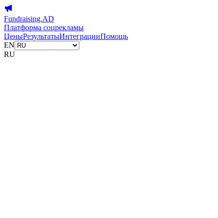
Fundraising.AD
Платформа соцрекламы
Цены
Результаты
Интеграции
Помощь
EN
RU