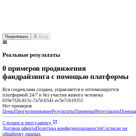
Попробовать
Вход
Реальные результаты
0 примеров продвижения
фандрайзинга с помощью платформы
Вся соцреклама создана, управляется и оптимизируется
платформой 24/7 и без участия живого человека
019e7f26-815c-7a7d-b541-ec5e7cb19351
Нет примеров
Цены
Прогнозирование
Результаты
Примеры
Интеграции
Помощ
Сделано в
mercy.agency
Договор оферта
Политика конфиденциальности
Согласие на
обработку данных