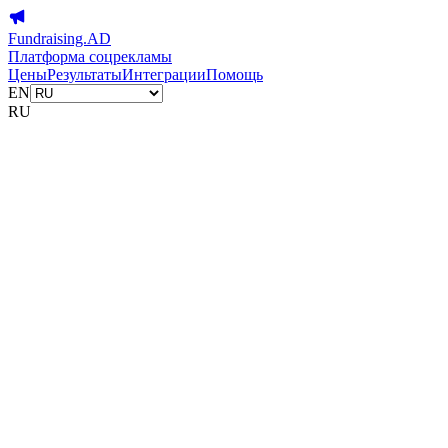
Fundraising.AD
Платформа соцрекламы
Цены
Результаты
Интеграции
Помощь
EN
RU