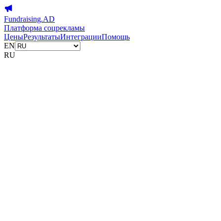
Fundraising.AD
Платформа соцрекламы
Цены
Результаты
Интеграции
Помощь
EN
RU