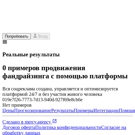
Попробовать
Вход
Реальные результаты
0 примеров продвижения
фандрайзинга с помощью платформы
Вся соцреклама создана, управляется и оптимизируется
платформой 24/7 и без участия живого человека
019e7f26-7773-7d13-940d-927f69e8cb6e
Нет примеров
Цены
Прогнозирование
Результаты
Примеры
Интеграции
Помощ
Сделано в
mercy.agency
Договор оферта
Политика конфиденциальности
Согласие на
обработку данных