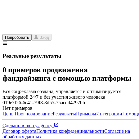
Попробовать
Вход
Реальные результаты
0 примеров продвижения
фандрайзинга с помощью платформы
Вся соцреклама создана, управляется и оптимизируется
платформой 24/7 и без участия живого человека
019e7f26-6e41-79f8-8d55-75acdd4797bb
Нет примеров
Цены
Прогнозирование
Результаты
Примеры
Интеграции
Помощ
Сделано в
mercy.agency
Договор оферта
Политика конфиденциальности
Согласие на
обработку данных