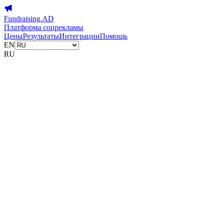
Fundraising.AD
Платформа соцрекламы
Цены
Результаты
Интеграции
Помощь
EN
RU