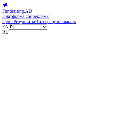
Fundraising.AD
Платформа соцрекламы
Цены
Результаты
Интеграции
Помощь
EN
RU