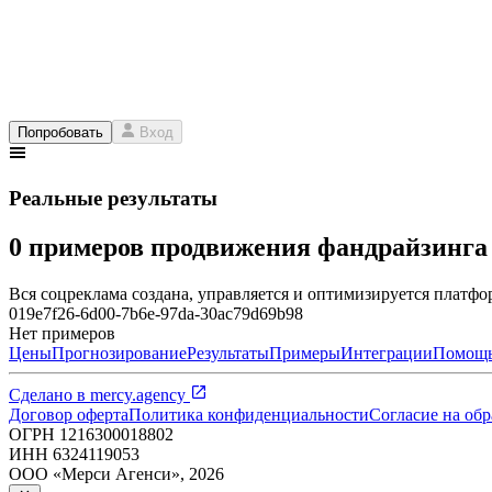
Попробовать
Вход
Реальные результаты
0 примеров продвижения фандрайзинг
Вся соцреклама создана, управляется и оптимизируется платфор
019e7f26-6d00-7b6e-97da-30ac79d69b98
Нет примеров
Цены
Прогнозирование
Результаты
Примеры
Интеграции
Помощ
Сделано в
mercy.agency
Договор оферта
Политика конфиденциальности
Согласие на об
ОГРН
1216300018802
ИНН
6324119053
ООО «Мерси Агенси»
,
2026