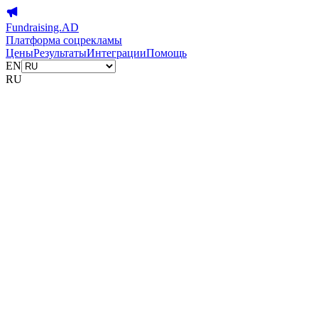
Fundraising.AD
Платформа соцрекламы
Цены
Результаты
Интеграции
Помощь
EN
RU