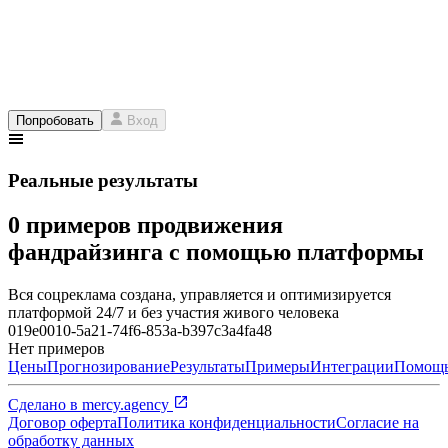
Попробовать
Вход
Реальные результаты
0 примеров продвижения
фандрайзинга с помощью платформы
Вся соцреклама создана, управляется и оптимизируется
платформой 24/7 и без участия живого человека
019e0010-5a21-74f6-853a-b397c3a4fa48
Нет примеров
Цены
Прогнозирование
Результаты
Примеры
Интеграции
Помощ
Сделано в
mercy.agency
Договор оферта
Политика конфиденциальности
Согласие на
обработку данных