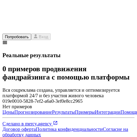
Попробовать
Вход
Реальные результаты
0 примеров продвижения
фандрайзинга с помощью платформы
Вся соцреклама создана, управляется и оптимизируется
платформой 24/7 и без участия живого человека
019e0010-5828-7ef2-a6a0-3ef0e8cc2965
Нет примеров
Цены
Прогнозирование
Результаты
Примеры
Интеграции
Помощ
Сделано в
mercy.agency
Договор оферта
Политика конфиденциальности
Согласие на
обработку данных