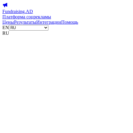
Fundraising.AD
Платформа соцрекламы
Цены
Результаты
Интеграции
Помощь
EN
RU