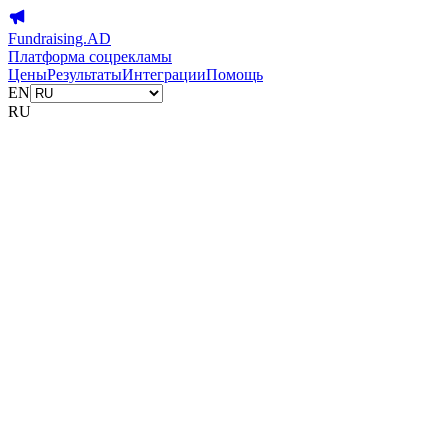
Fundraising.AD
Платформа соцрекламы
Цены
Результаты
Интеграции
Помощь
EN
RU