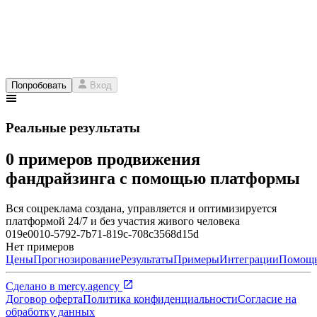
Попробовать
Вход
Реальные результаты
0 примеров продвижения
фандрайзинга с помощью платформы
Вся соцреклама создана, управляется и оптимизируется
платформой 24/7 и без участия живого человека
019e0010-5792-7b71-819c-708c3568d15d
Нет примеров
Цены
Прогнозирование
Результаты
Примеры
Интеграции
Помощ
Сделано в
mercy.agency
Договор оферта
Политика конфиденциальности
Согласие на
обработку данных