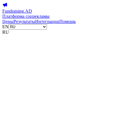
Fundraising.AD
Платформа соцрекламы
Цены
Результаты
Интеграции
Помощь
EN
RU