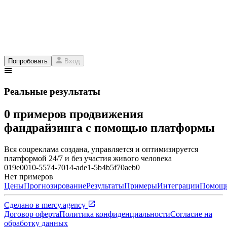
Попробовать
Вход
Реальные результаты
0 примеров продвижения
фандрайзинга с помощью платформы
Вся соцреклама создана, управляется и оптимизируется
платформой 24/7 и без участия живого человека
019e0010-5574-7014-ade1-5b4b5f70aeb0
Нет примеров
Цены
Прогнозирование
Результаты
Примеры
Интеграции
Помощ
Сделано в
mercy.agency
Договор оферта
Политика конфиденциальности
Согласие на
обработку данных