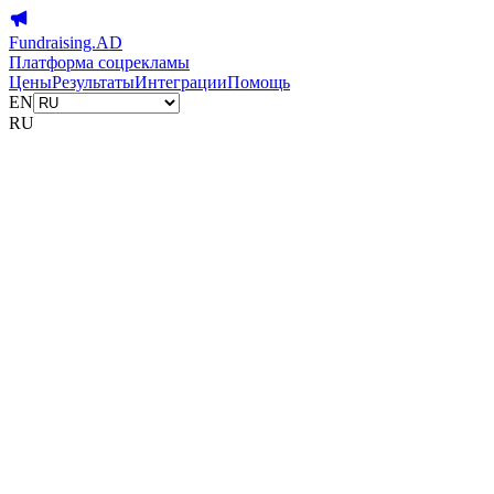
Fundraising.AD
Платформа соцрекламы
Цены
Результаты
Интеграции
Помощь
EN
RU