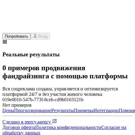
Попробовать
Вход
Реальные результаты
0 примеров продвижения
фандрайзинга с помощью платформы
Вся соцреклама создана, управляется и оптимизируется
платформой 24/7 и без участия живого человека
019e0010-547b-773f-8ceb-cd9b0163121b
Нет примеров
Цены
Прогнозирование
Результаты
Примеры
Интеграции
Помощ
Сделано в
mercy.agency
Договор оферта
Политика конфиденциальности
Согласие на
обработку данных