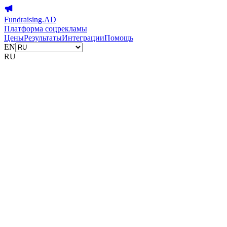
Fundraising.AD
Платформа соцрекламы
Цены
Результаты
Интеграции
Помощь
EN
RU