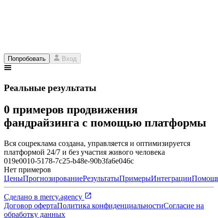
Попробовать
Вход
Реальные результаты
0 примеров продвижения
фандрайзинга с помощью платформы
Вся соцреклама создана, управляется и оптимизируется
платформой 24/7 и без участия живого человека
019e0010-5178-7c25-b48e-90b3fa6e046c
Нет примеров
Цены
Прогнозирование
Результаты
Примеры
Интеграции
Помощ
Сделано в
mercy.agency
Договор оферта
Политика конфиденциальности
Согласие на
обработку данных