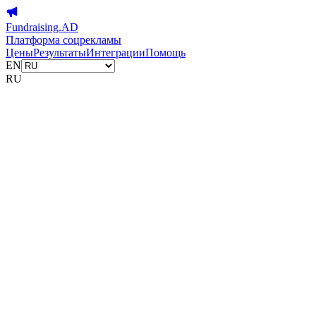
Fundraising.AD
Платформа соцрекламы
Цены
Результаты
Интеграции
Помощь
EN
RU