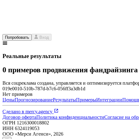
Попробовать
Вход
Реальные результаты
0 примеров продвижения фандрайзинг
Вся соцреклама создана, управляется и оптимизируется платфор
019e0010-510b-787d-b7c6-056ff3a3db1d
Нет примеров
Цены
Прогнозирование
Результаты
Примеры
Интеграции
Помощ
Сделано в
mercy.agency
Договор оферта
Политика конфиденциальности
Согласие на об
ОГРН
1216300018802
ИНН
6324119053
ООО «Мерси Агенси»
,
2026