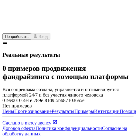
Попробовать
Вход
Реальные результаты
0 примеров продвижения
фандрайзинга с помощью платформы
Вся соцреклама создана, управляется и оптимизируется
платформой 24/7 и без участия живого человека
019e0010-4e1e-789e-81d9-5bb871036a5e
Нет примеров
Цены
Прогнозирование
Результаты
Примеры
Интеграции
Помощ
Сделано в
mercy.agency
Договор оферта
Политика конфиденциальности
Согласие на
обработку данных