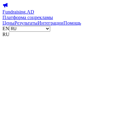
Fundraising.AD
Платформа соцрекламы
Цены
Результаты
Интеграции
Помощь
EN
RU