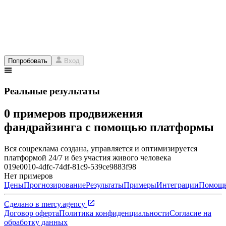
Попробовать
Вход
Реальные результаты
0 примеров продвижения
фандрайзинга с помощью платформы
Вся соцреклама создана, управляется и оптимизируется
платформой 24/7 и без участия живого человека
019e0010-4dfc-74df-81c9-539ce9883f98
Нет примеров
Цены
Прогнозирование
Результаты
Примеры
Интеграции
Помощ
Сделано в
mercy.agency
Договор оферта
Политика конфиденциальности
Согласие на
обработку данных