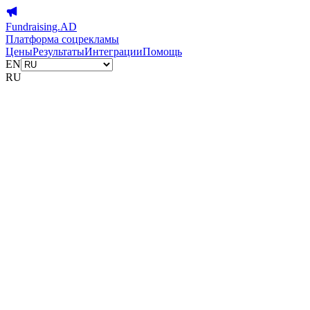
Fundraising.AD
Платформа соцрекламы
Цены
Результаты
Интеграции
Помощь
EN
RU