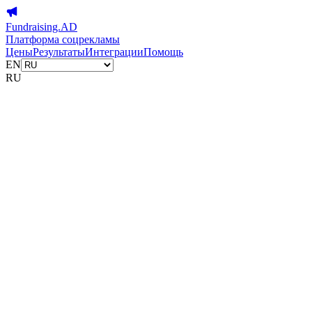
Fundraising.AD
Платформа соцрекламы
Цены
Результаты
Интеграции
Помощь
EN
RU