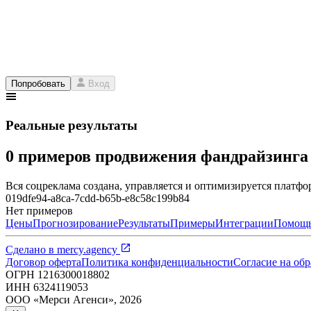
Попробовать
Вход
Реальные результаты
0 примеров продвижения фандрайзинг
Вся соцреклама создана, управляется и оптимизируется платфор
019dfe94-a8ca-7cdd-b65b-e8c58c199b84
Нет примеров
Цены
Прогнозирование
Результаты
Примеры
Интеграции
Помощ
Сделано в
mercy.agency
Договор оферта
Политика конфиденциальности
Согласие на об
ОГРН
1216300018802
ИНН
6324119053
ООО «Мерси Агенси»
,
2026