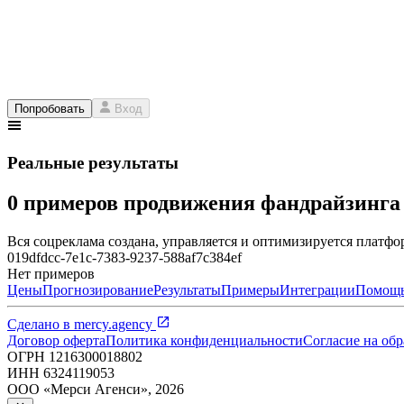
Попробовать
Вход
Реальные результаты
0 примеров продвижения фандрайзинг
Вся соцреклама создана, управляется и оптимизируется платфор
019dfdcc-7e1c-7383-9237-588af7c384ef
Нет примеров
Цены
Прогнозирование
Результаты
Примеры
Интеграции
Помощ
Сделано в
mercy.agency
Договор оферта
Политика конфиденциальности
Согласие на об
ОГРН
1216300018802
ИНН
6324119053
ООО «Мерси Агенси»
,
2026