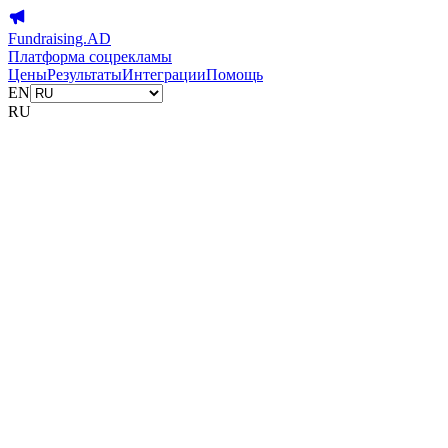
Fundraising.AD
Платформа соцрекламы
Цены
Результаты
Интеграции
Помощь
EN
RU