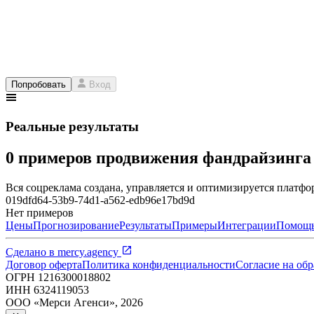
Попробовать
Вход
Реальные результаты
0 примеров продвижения фандрайзинг
Вся соцреклама создана, управляется и оптимизируется платфор
019dfd64-53b9-74d1-a562-edb96e17bd9d
Нет примеров
Цены
Прогнозирование
Результаты
Примеры
Интеграции
Помощ
Сделано в
mercy.agency
Договор оферта
Политика конфиденциальности
Согласие на об
ОГРН
1216300018802
ИНН
6324119053
ООО «Мерси Агенси»
,
2026