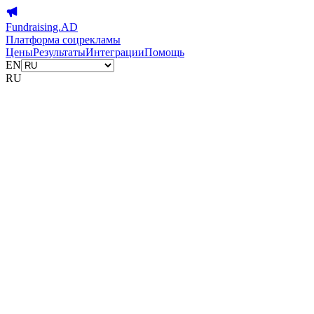
Fundraising.AD
Платформа соцрекламы
Цены
Результаты
Интеграции
Помощь
EN
RU