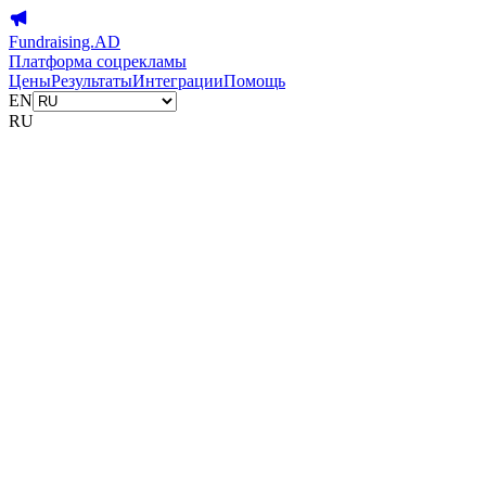
Fundraising.AD
Платформа соцрекламы
Цены
Результаты
Интеграции
Помощь
EN
RU