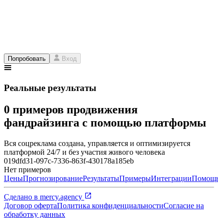
Попробовать
Вход
Реальные результаты
0 примеров продвижения
фандрайзинга с помощью платформы
Вся соцреклама создана, управляется и оптимизируется
платформой 24/7 и без участия живого человека
019dfd31-097c-7336-863f-430178a185eb
Нет примеров
Цены
Прогнозирование
Результаты
Примеры
Интеграции
Помощ
Сделано в
mercy.agency
Договор оферта
Политика конфиденциальности
Согласие на
обработку данных