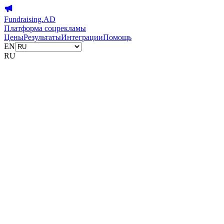
Fundraising.AD
Платформа соцрекламы
Цены
Результаты
Интеграции
Помощь
EN
RU