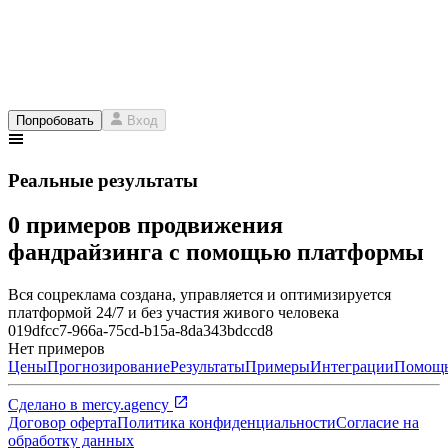
Попробовать
Вход
Реальные результаты
0 примеров продвижения
фандрайзинга с помощью платформы
Вся соцреклама создана, управляется и оптимизируется
платформой 24/7 и без участия живого человека
019dfcc7-966a-75cd-b15a-8da343bdccd8
Нет примеров
Цены
Прогнозирование
Результаты
Примеры
Интеграции
Помощ
Сделано в
mercy.agency
Договор оферта
Политика конфиденциальности
Согласие на
обработку данных