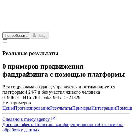
Попробовать
Вход
Реальные результаты
0 примеров продвижения
фандрайзинга с помощью платформы
Вся соцреклама создана, управляется и оптимизируется
платформой 24/7 и без участия живого человека
019dfcb1-d416-7f61-bab2-9e1c15a21329
Нет примеров
Цены
Прогнозирование
Результаты
Примеры
Интеграции
Помощ
Сделано в
mercy.agency
Договор оферта
Политика конфиденциальности
Согласие на
обработку данных