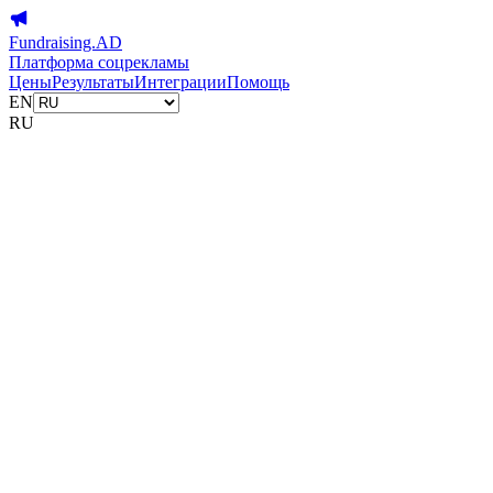
Fundraising.AD
Платформа соцрекламы
Цены
Результаты
Интеграции
Помощь
EN
RU