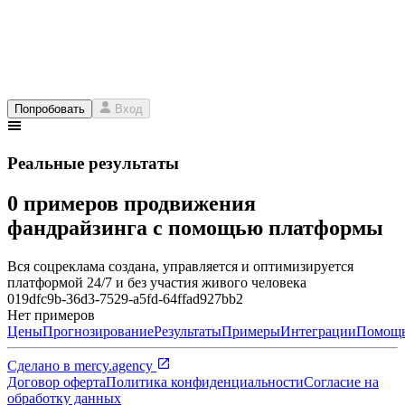
Попробовать
Вход
Реальные результаты
0 примеров продвижения
фандрайзинга с помощью платформы
Вся соцреклама создана, управляется и оптимизируется
платформой 24/7 и без участия живого человека
019dfc9b-36d3-7529-a5fd-64ffad927bb2
Нет примеров
Цены
Прогнозирование
Результаты
Примеры
Интеграции
Помощ
Сделано в
mercy.agency
Договор оферта
Политика конфиденциальности
Согласие на
обработку данных