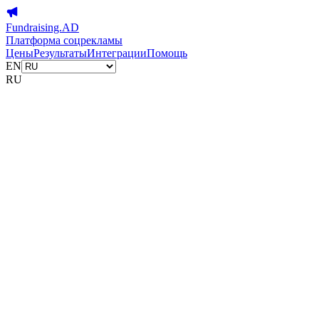
Fundraising.AD
Платформа соцрекламы
Цены
Результаты
Интеграции
Помощь
EN
RU