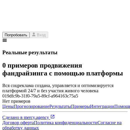
Попробовать
Вход
Реальные результаты
0 примеров продвижения
фандрайзинга с помощью платформы
Вся соцреклама создана, управляется и оптимизируется
платформой 24/7 и без участия живого человека
019dfc9b-31f0-79a5-89cf-a964163c75a5
Нет примеров
Цены
Прогнозирование
Результаты
Примеры
Интеграции
Помощ
Сделано в
mercy.agency
Договор оферта
Политика конфиденциальности
Согласие на
обработку данных