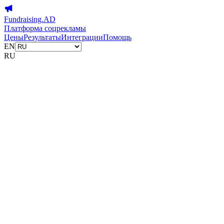
Fundraising.AD
Платформа соцрекламы
Цены
Результаты
Интеграции
Помощь
EN
RU