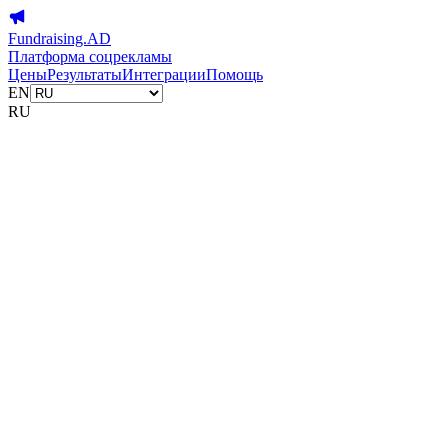
Fundraising.AD
Платформа соцрекламы
Цены
Результаты
Интеграции
Помощь
EN
RU