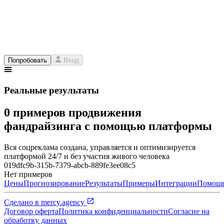
Попробовать
Вход
Реальные результаты
0 примеров продвижения
фандрайзинга с помощью платформы
Вся соцреклама создана, управляется и оптимизируется
платформой 24/7 и без участия живого человека
019dfc9b-315b-7379-abcb-889fe3ee08c5
Нет примеров
Цены
Прогнозирование
Результаты
Примеры
Интеграции
Помощ
Сделано в
mercy.agency
Договор оферта
Политика конфиденциальности
Согласие на
обработку данных