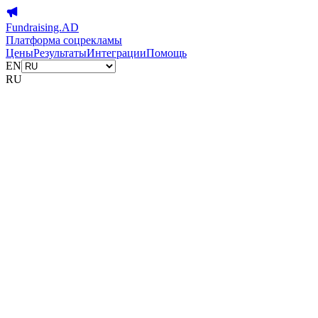
Fundraising.AD
Платформа соцрекламы
Цены
Результаты
Интеграции
Помощь
EN
RU