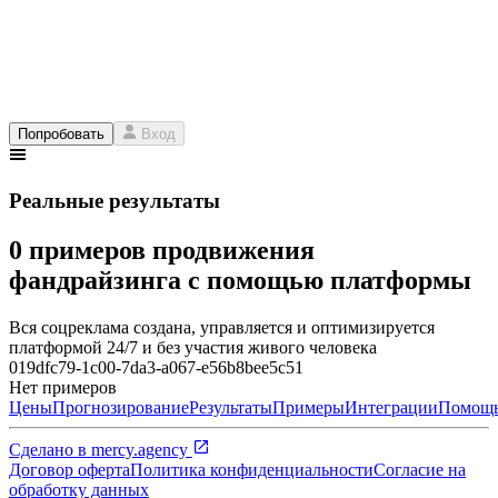
Попробовать
Вход
Реальные результаты
0 примеров продвижения
фандрайзинга с помощью платформы
Вся соцреклама создана, управляется и оптимизируется
платформой 24/7 и без участия живого человека
019dfc79-1c00-7da3-a067-e56b8bee5c51
Нет примеров
Цены
Прогнозирование
Результаты
Примеры
Интеграции
Помощ
Сделано в
mercy.agency
Договор оферта
Политика конфиденциальности
Согласие на
обработку данных