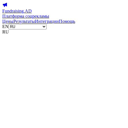
Fundraising.AD
Платформа соцрекламы
Цены
Результаты
Интеграции
Помощь
EN
RU