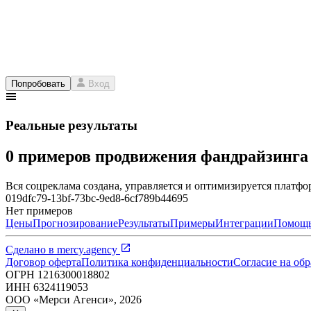
Попробовать
Вход
Реальные результаты
0 примеров продвижения фандрайзинг
Вся соцреклама создана, управляется и оптимизируется платфор
019dfc79-13bf-73bc-9ed8-6cf789b44695
Нет примеров
Цены
Прогнозирование
Результаты
Примеры
Интеграции
Помощ
Сделано в
mercy.agency
Договор оферта
Политика конфиденциальности
Согласие на об
ОГРН
1216300018802
ИНН
6324119053
ООО «Мерси Агенси»
,
2026