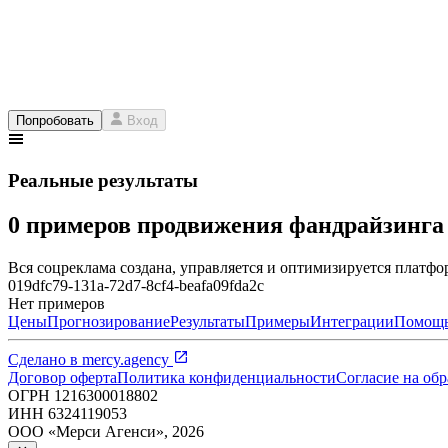
Попробовать
Вход
Реальные результаты
0 примеров продвижения фандрайзинг
Вся соцреклама создана, управляется и оптимизируется платфор
019dfc79-131a-72d7-8cf4-beafa09fda2c
Нет примеров
Цены
Прогнозирование
Результаты
Примеры
Интеграции
Помощ
Сделано в
mercy.agency
Договор оферта
Политика конфиденциальности
Согласие на об
ОГРН
1216300018802
ИНН
6324119053
ООО «Мерси Агенси»
,
2026