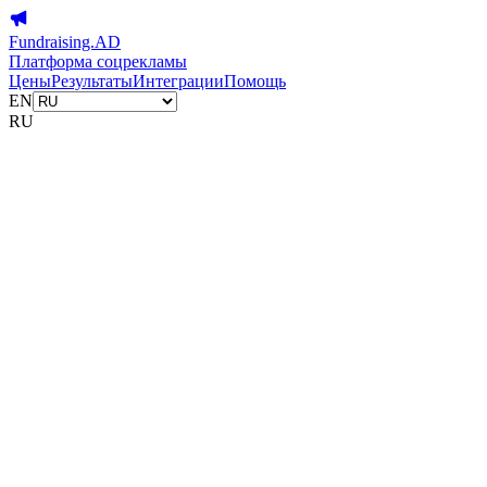
Fundraising.AD
Платформа соцрекламы
Цены
Результаты
Интеграции
Помощь
EN
RU