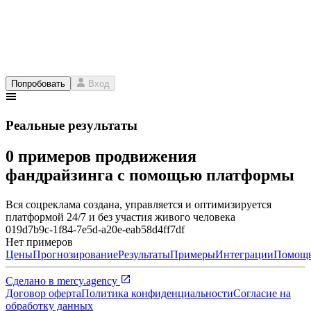
Попробовать
Вход
Реальные результаты
0 примеров продвижения
фандрайзинга с помощью платформы
Вся соцреклама создана, управляется и оптимизируется
платформой 24/7 и без участия живого человека
019d7b9c-1f84-7e5d-a20e-eab58d4ff7df
Нет примеров
Цены
Прогнозирование
Результаты
Примеры
Интеграции
Помощ
Сделано в
mercy.agency
Договор оферта
Политика конфиденциальности
Согласие на
обработку данных