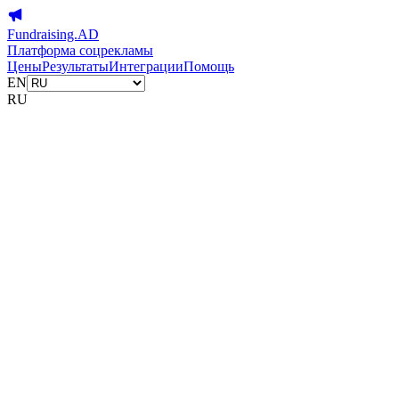
Fundraising.AD
Платформа соцрекламы
Цены
Результаты
Интеграции
Помощь
EN
RU