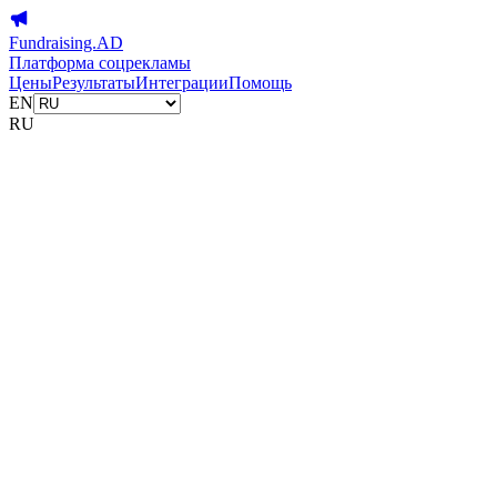
Fundraising.AD
Платформа соцрекламы
Цены
Результаты
Интеграции
Помощь
EN
RU