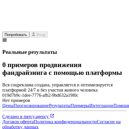
Попробовать
Вход
Реальные результаты
0 примеров продвижения
фандрайзинга с помощью платформы
Вся соцреклама создана, управляется и оптимизируется
платформой 24/7 и без участия живого человека
019d7b9c-1dee-7776-afb2-9bd632a19f0c
Нет примеров
Цены
Прогнозирование
Результаты
Примеры
Интеграции
Помощ
Сделано в
mercy.agency
Договор оферта
Политика конфиденциальности
Согласие на
обработку данных