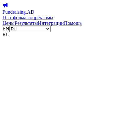
Fundraising.AD
Платформа соцрекламы
Цены
Результаты
Интеграции
Помощь
EN
RU