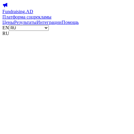
Fundraising.AD
Платформа соцрекламы
Цены
Результаты
Интеграции
Помощь
EN
RU