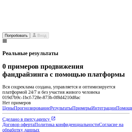
Попробовать
Вход
Реальные результаты
0 примеров продвижения
фандрайзинга с помощью платформы
Вся соцреклама создана, управляется и оптимизируется
платформой 24/7 и без участия живого человека
019d7b9c-1bcf-728e-873b-0f8d4210d8ac
Нет примеров
Цены
Прогнозирование
Результаты
Примеры
Интеграции
Помощ
Сделано в
mercy.agency
Договор оферта
Политика конфиденциальности
Согласие на
обработку данных