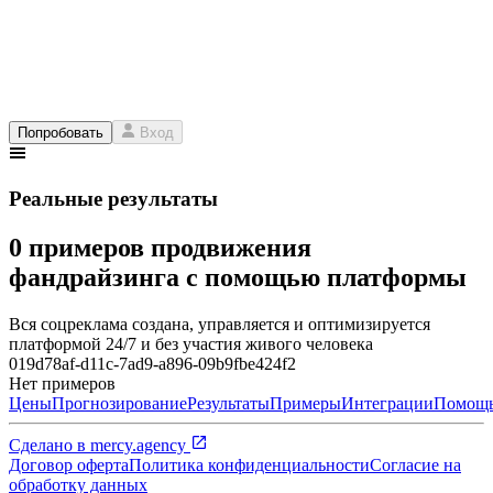
Попробовать
Вход
Реальные результаты
0 примеров продвижения
фандрайзинга с помощью платформы
Вся соцреклама создана, управляется и оптимизируется
платформой 24/7 и без участия живого человека
019d78af-d11c-7ad9-a896-09b9fbe424f2
Нет примеров
Цены
Прогнозирование
Результаты
Примеры
Интеграции
Помощ
Сделано в
mercy.agency
Договор оферта
Политика конфиденциальности
Согласие на
обработку данных