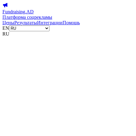
Fundraising.AD
Платформа соцрекламы
Цены
Результаты
Интеграции
Помощь
EN
RU