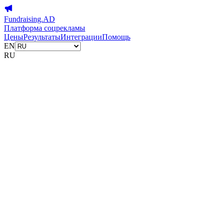
Fundraising.AD
Платформа соцрекламы
Цены
Результаты
Интеграции
Помощь
EN
RU