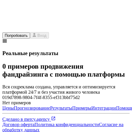
Попробовать
Вход
Реальные результаты
0 примеров продвижения
фандрайзинга с помощью платформы
Вся соцреклама создана, управляется и оптимизируется
платформой 24/7 и без участия живого человека
019d7898-9804-7f4f-8355-ef313bbf75d2
Нет примеров
Цены
Прогнозирование
Результаты
Примеры
Интеграции
Помощ
Сделано в
mercy.agency
Договор оферта
Политика конфиденциальности
Согласие на
обработку данных