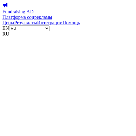
Fundraising.AD
Платформа соцрекламы
Цены
Результаты
Интеграции
Помощь
EN
RU