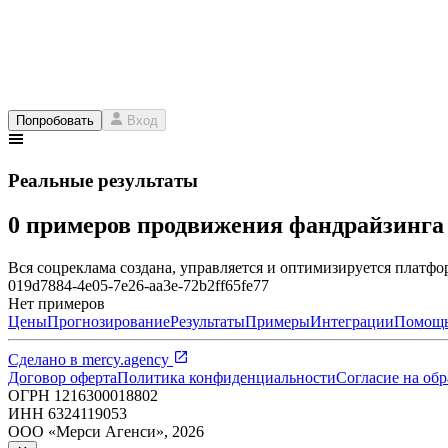
Попробовать
Вход
Реальные результаты
0 примеров продвижения фандрайзинг
Вся соцреклама создана, управляется и оптимизируется платфор
019d7884-4e05-7e26-aa3e-72b2ff65fe77
Нет примеров
Цены
Прогнозирование
Результаты
Примеры
Интеграции
Помощ
Сделано в
mercy.agency
Договор оферта
Политика конфиденциальности
Согласие на об
ОГРН
1216300018802
ИНН
6324119053
ООО «Мерси Агенси»
,
2026