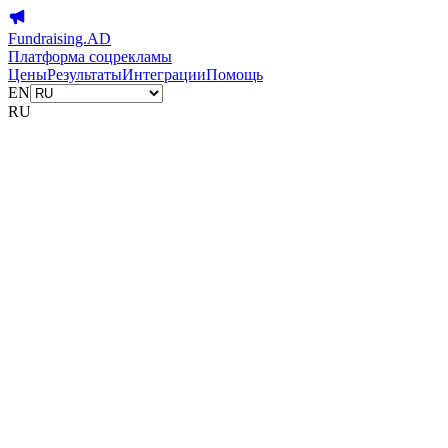
Fundraising.AD
Платформа соцрекламы
Цены
Результаты
Интеграции
Помощь
EN
RU