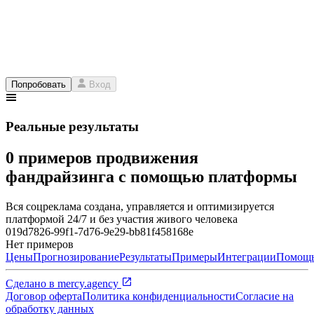
Попробовать
Вход
Реальные результаты
0 примеров продвижения
фандрайзинга с помощью платформы
Вся соцреклама создана, управляется и оптимизируется
платформой 24/7 и без участия живого человека
019d7826-99f1-7d76-9e29-bb81f458168e
Нет примеров
Цены
Прогнозирование
Результаты
Примеры
Интеграции
Помощ
Сделано в
mercy.agency
Договор оферта
Политика конфиденциальности
Согласие на
обработку данных